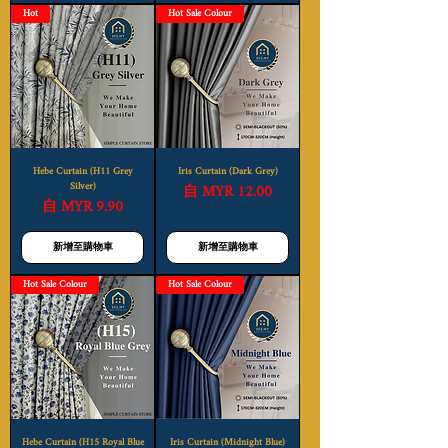
Hot
Hot Sale Colour
Hebe Curtain (H11 Grey
Iris Curtain (Dark Grey)
Silver)
促銷價格
自
MYR 12.00
促銷價格
自
MYR 9.90
新增至購物車
新增至購物車
Hot Sale Colour
Hot Sale Colour
Hebe Curtain (H15 Royal Blue
Iris Curtain (Midnight Blue)