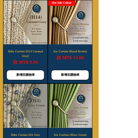
Hot Sale Colour
Hebe Curtain (H14 Caramel
Iris Curtain (Royal Brown)
Grey)
促銷價格
自
MYR 12.00
促銷價格
自
MYR 9.90
新增至購物車
新增至購物車
Hebe Curtain (H4 Grey
Iris Curtain (Moss Green)