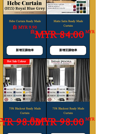
Hebe Curtain Ready Made
Matte Satin Ready Made
促銷價格
Curtain
自
MYR 9.90
MYR 84.00
一般價格
促銷價格
自
MYR 23.99
新增至購物車
新增至購物車
Hot Sale Colour
75% Blackout Ready Made
75% Blackout Ready Made
Curtain
Curtain
YR 98.00
MYR 98.00
格
格
一般價格
促銷價格
自
MYR 38.00
MYR 38.00