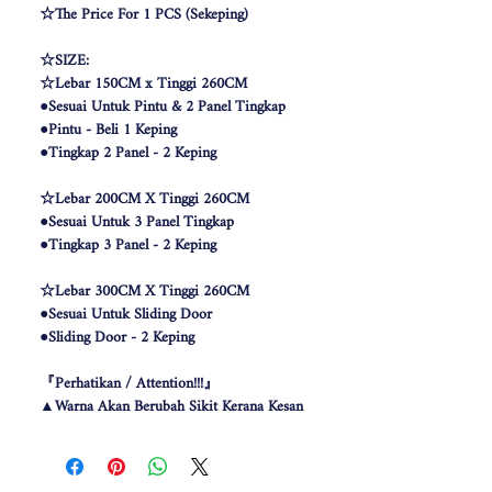
☆The Price For 1 PCS (Sekeping)
☆SIZE:
☆Lebar 150CM x Tinggi 260CM
●Sesuai Untuk Pintu & 2 Panel Tingkap
●Pintu - Beli 1 Keping
●Tingkap 2 Panel - 2 Keping
☆Lebar 200CM X Tinggi 260CM
●Sesuai Untuk 3 Panel Tingkap
●Tingkap 3 Panel - 2 Keping
☆Lebar 300CM X Tinggi 260CM
●Sesuai Untuk Sliding Door
●Sliding Door - 2 Keping
『Perhatikan / Attention!!!』
▲Warna Akan Berubah Sikit Kerana Kesan
Pencahayaan .
▲The color may be differ due to lighting
effect .