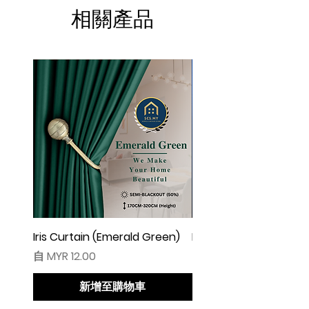
▲由于灯光问题，荧幕上看见的颜色可
相關產品
能会有些偏差。（如有不适，请多多包
涵）
Iris Curtain (Emerald Green)
Iris Curtain (Solid Blue)
促銷價格
促銷價格
自
MYR 12.00
自
MYR 12.00
新增至購物車