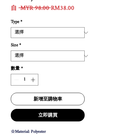
一
促
自
 MYR 98.00 
RM38.00
般
銷
價
價
Type
*
格
格
Size
*
數量
*
新增至購物車
立即購買
☆Material: Polyester