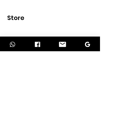
Store
Home
Shop
Contact
INFORMATION
About Us
Our Services
Return Policy
Delivery Policy
Term of Payment