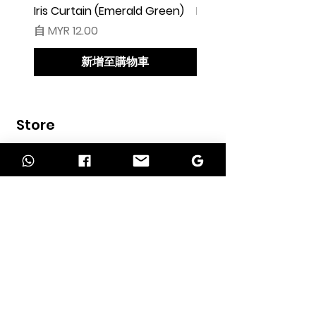
Iris Curtain (Emerald Green)
Iris Curtain (Solid Blue)
促銷價格
促銷價格
自
MYR 12.00
自
MYR 12.00
新增至購物車
Store
Home
Shop
Contact
INFORMATION
About Us
Our Services