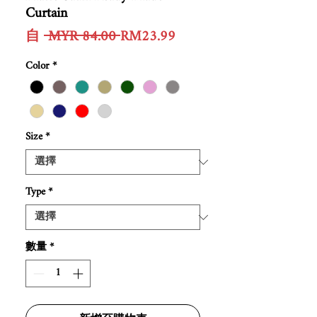
Curtain
一
促
自
 MYR 84.00 
RM23.99
般
銷
Color
*
價
價
格
格
Size
*
Type
*
數量
*