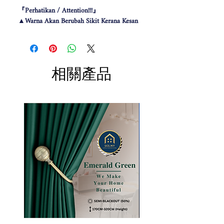
『Perhatikan / Attention!!!』
▲Warna Akan Berubah Sikit Kerana Kesan
Pencahayaan .
▲The color may be differ due to lighting
effect .
▲由于灯光问题，荧幕上看见的颜色可
相關產品
能会有些偏差。（如有不适，请多多包
涵）