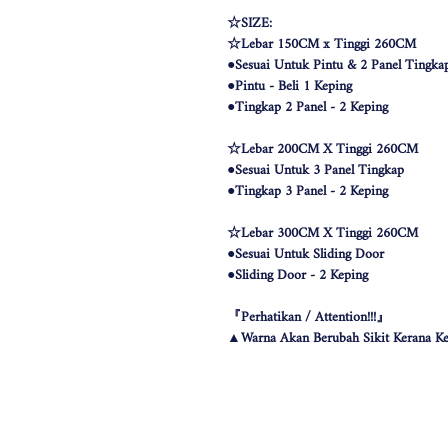
☆SIZE:
☆Lebar 150CM x Tinggi 260CM
●Sesuai Untuk Pintu & 2 Panel Tingka
●Pintu - Beli 1 Keping
●Tingkap 2 Panel - 2 Keping
☆Lebar 200CM X Tinggi 260CM
●Sesuai Untuk 3 Panel Tingkap
●Tingkap 3 Panel - 2 Keping
☆Lebar 300CM X Tinggi 260CM
●Sesuai Untuk Sliding Door
●Sliding Door - 2 Keping
『Perhatikan / Attention!!!』
▲Warna Akan Berubah Sikit Kerana Ke
▲The color may be differ due to lighting
▲由于灯光问题，荧幕上看见的颜
涵）