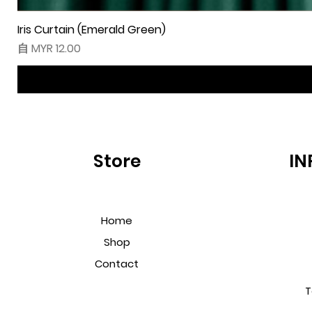
Iris Curtain (Emerald Green)
促銷價格
自
MYR 12.00
Store
IN
Home
Shop
Contact
T