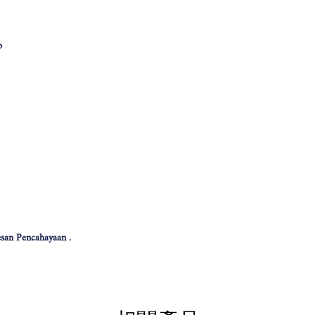
p
san Pencahayaan .
 effect .
色可能会有些偏差。（如有不适，请多多包