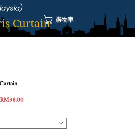
laysia)
購物車
ris Curtain
Curtain
一
促
RM38.00
般
銷
價
價
格
格