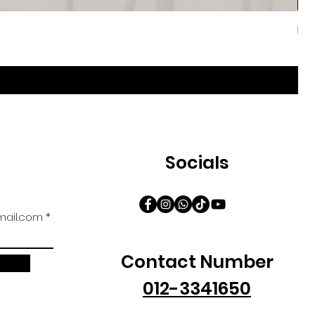
Iri
促
自
Socials
ail.com
Contact Number
012-3341650