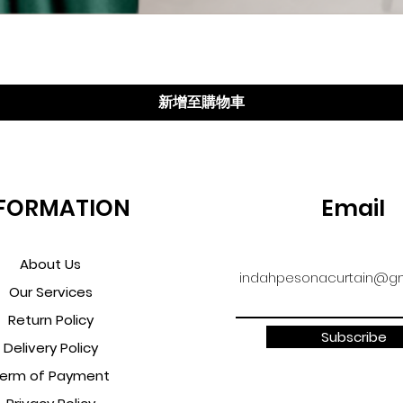
快速瀏覽
新增至購物車
FORMATION
Email
About Us
indahpesonacurtain@gm
Our Services
Return Policy
Subscribe
Delivery Policy
erm of Payment