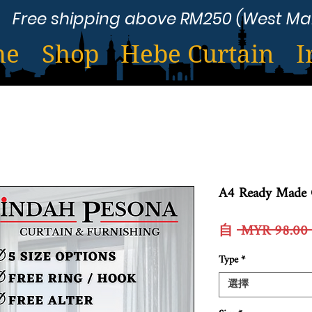
Free shipping above RM250 (West Ma
me
Shop
Hebe Curtain
I
A4 Ready Made 
自
 MYR 98.00 
Type
*
選擇