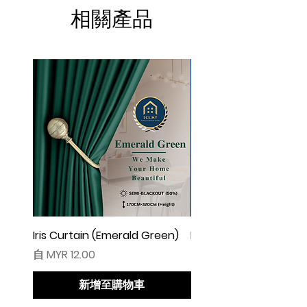
▲由于灯光问题，荧幕上看见的颜色可
相關產品
能会有些偏差。（如有不适，请多多包
涵
Iris Curtain (Emerald Green)
Iris Curtain (Solid Blue)
促銷價格
促銷價格
自
MYR 12.00
自
MYR 12.00
新增至購物車