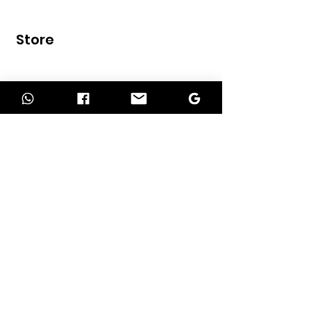
Store
Home
Shop
Contact
INFORMATION
About Us
Our Services
Return Policy
Delivery Policy
Term of Payment