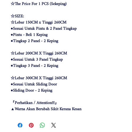
☆The Price For 1 PCS (Sekeping)
☆SIZE:
☆Lebar 150CM x Tinggi 260CM
●Sesuai Untuk Pintu & 2 Panel Tingkap
●Pintu - Beli 1 Keping
●Tingkap 2 Panel - 2 Keping
☆Lebar 200CM X Tinggi 260CM
●Sesuai Untuk 3 Panel Tingkap
●Tingkap 3 Panel - 2 Keping
☆Lebar 300CM X Tinggi 260CM
●Sesuai Untuk Sliding Door
●Sliding Door - 2 Keping
『Perhatikan / Attention!!!』
▲Warna Akan Berubah Sikit Kerana Kesan
Pencahayaan .
▲The color may be differ due to lighting
effect .