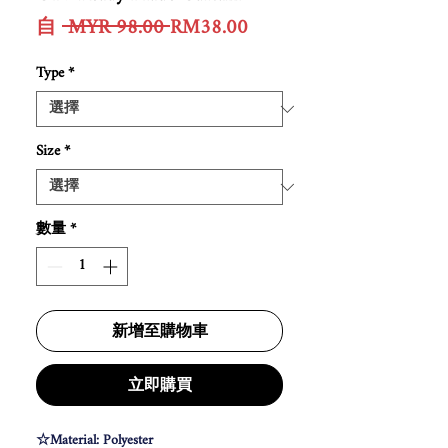
一
促
自
 MYR 98.00 
RM38.00
般
銷
價
價
Type
*
格
格
Size
*
數量
*
新增至購物車
立即購買
☆Material: Polyester