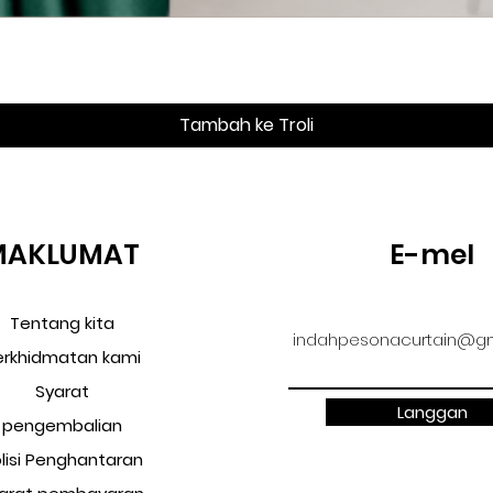
Paparan Segera
Tambah ke Troli
MAKLUMAT
E-mel
Tentang kita
indahpesonacurtain@gm
erkhidmatan kami
Syarat
Langgan
pengembalian
lisi Penghantaran