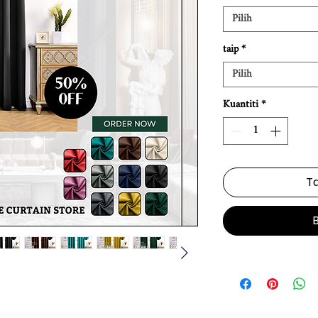
Pilih
taip
*
Pilih
Kuantiti
*
Ta