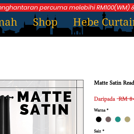
enghantaran percuma melebihi RM100(WM) &
mah
Shop
Hebe Curtai
Matte Satin Rea
Daripada
 RM 84
Warna
*
Saiz
*