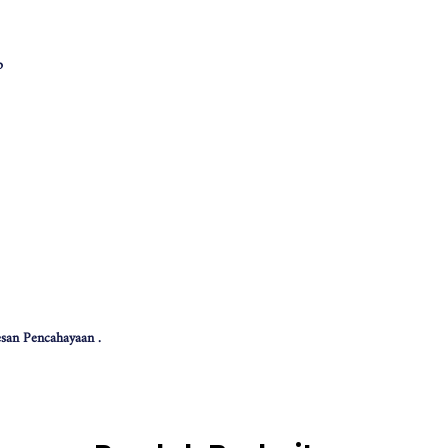
p
san Pencahayaan .
 effect .
色可能会有些偏差。（如有不适，请多多包