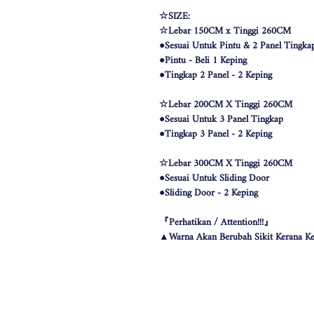
☆SIZE:
☆Lebar 150CM x Tinggi 260CM
●Sesuai Untuk Pintu & 2 Panel Tingka
●Pintu - Beli 1 Keping
●Tingkap 2 Panel - 2 Keping
☆Lebar 200CM X Tinggi 260CM
●Sesuai Untuk 3 Panel Tingkap
●Tingkap 3 Panel - 2 Keping
☆Lebar 300CM X Tinggi 260CM
●Sesuai Untuk Sliding Door
●Sliding Door - 2 Keping
『Perhatikan / Attention!!!』
▲Warna Akan Berubah Sikit Kerana Ke
▲The color may be differ due to lighting
▲由于灯光问题，荧幕上看见的颜
涵）