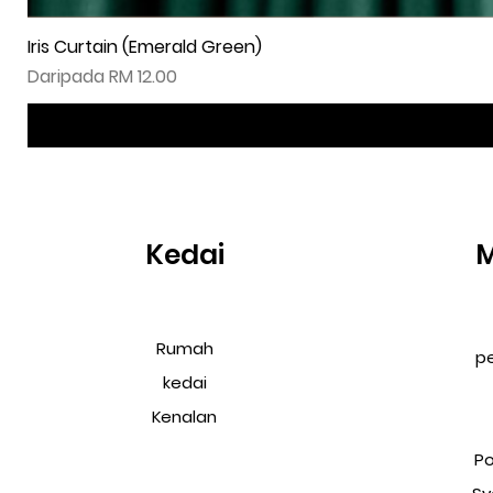
Iris Curtain (Emerald Green)
Harga Jualan
Daripada
RM 12.00
Kedai
Rumah
p
kedai
Kenalan
Po