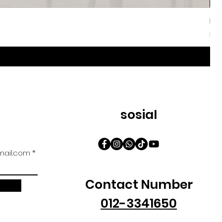
Iri
Har
Da
sosial
ail.com
Contact Number
012-3341650