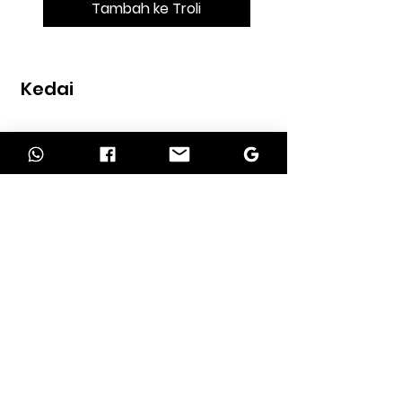
Tambah ke Troli
Kedai
Rumah
kedai
Kenalan
MAKLUMAT
Tentang kita
perkhidmatan kami
Syarat pengembalian
Polisi Penghantaran