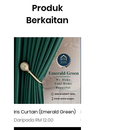
Produk
Berkaitan
Iris Curtain (Emerald Green)
Iris Curtain (Solid Blue)
Harga Jualan
Harga Jualan
Daripada
RM 12.00
Daripada