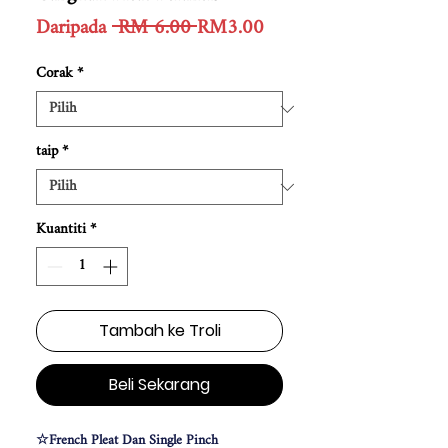
Harga
Harga
Daripada
 RM 6.00 
RM3.00
Biasa
Jualan
Corak
*
taip
*
Kuantiti
*
Tambah ke Troli
Beli Sekarang
☆French Pleat Dan Single Pinch