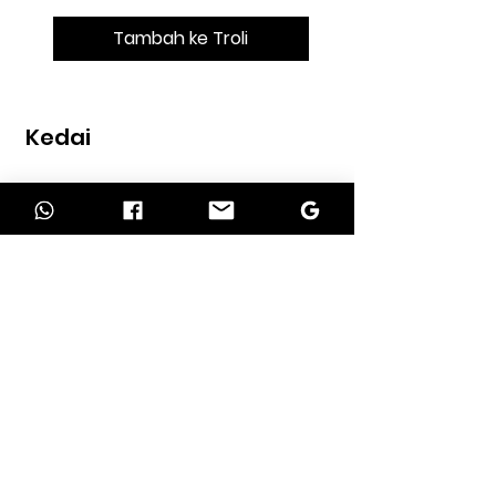
Tambah ke Troli
Kedai
Rumah
kedai
Kenalan
MAKLUMAT
Tentang kita
perkhidmatan kami
Syarat pengembalian