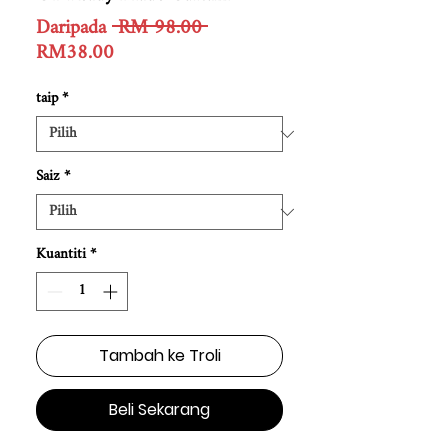
Harga
Daripada
 RM 98.00 
Harga
Biasa
RM38.00
Jualan
taip
*
Saiz
*
Kuantiti
*
Tambah ke Troli
Beli Sekarang