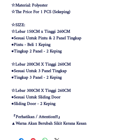
☆Material: Polyester
☆The Price For 1 PCS (Sekeping)
☆SIZE:
☆Lebar 150CM x Tinggi 260CM
●Sesuai Untuk Pintu & 2 Panel Tingkap
●Pintu - Beli 1 Keping
●Tingkap 2 Panel - 2 Keping
☆Lebar 200CM X Tinggi 260CM
●Sesuai Untuk 3 Panel Tingkap
●Tingkap 3 Panel - 2 Keping
☆Lebar 300CM X Tinggi 260CM
●Sesuai Untuk Sliding Door
●Sliding Door - 2 Keping
『Perhatikan / Attention!!!』
▲Warna Akan Berubah Sikit Kerana Kesan
Pencahayaan .
▲The color may be differ due to lighting