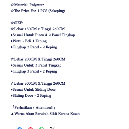
☆Material: Polyester
☆The Price For 1 PCS (Sekeping)
☆SIZE:
☆Lebar 150CM x Tinggi 260CM
●Sesuai Untuk Pintu & 2 Panel Tingkap
●Pintu - Beli 1 Keping
●Tingkap 2 Panel - 2 Keping
☆Lebar 200CM X Tinggi 260CM
●Sesuai Untuk 3 Panel Tingkap
●Tingkap 3 Panel - 2 Keping
☆Lebar 300CM X Tinggi 260CM
●Sesuai Untuk Sliding Door
●Sliding Door - 2 Keping
『Perhatikan / Attention!!!』
▲Warna Akan Berubah Sikit Kerana Kesan
Pencahayaan .
▲The color may be differ due to lighting