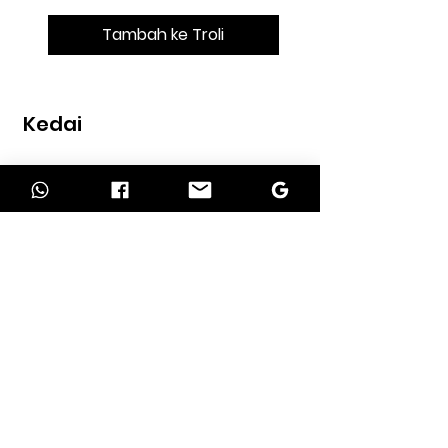
Tambah ke Troli
Kedai
Rumah
kedai
Kenalan
MAKLUMAT
Tentang kita
perkhidmatan kami
Syarat pengembalian