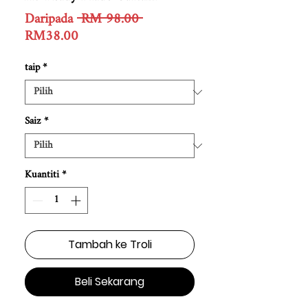
Harga
Daripada
 RM 98.00 
Harga
Biasa
RM38.00
Jualan
taip
*
Saiz
*
Kuantiti
*
Tambah ke Troli
Beli Sekarang