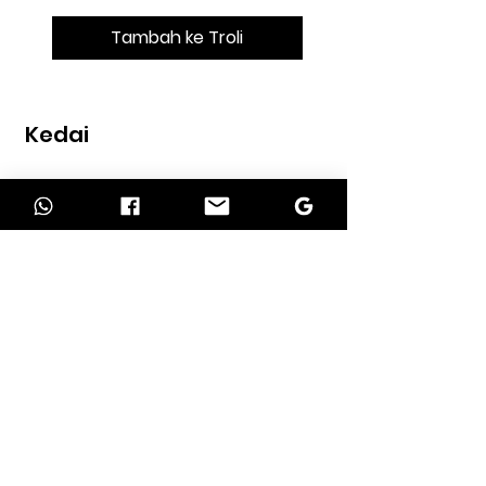
Tambah ke Troli
Kedai
Rumah
kedai
Kenalan
MAKLUMAT
Tentang kita
perkhidmatan kami
Syarat pengembalian