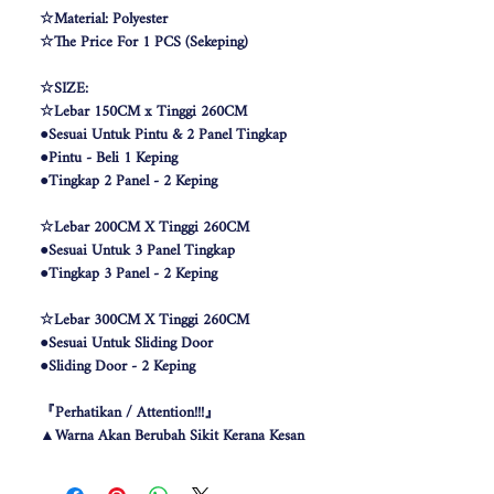
☆Material: Polyester
☆The Price For 1 PCS (Sekeping)
☆SIZE:
☆Lebar 150CM x Tinggi 260CM
●Sesuai Untuk Pintu & 2 Panel Tingkap
●Pintu - Beli 1 Keping
●Tingkap 2 Panel - 2 Keping
☆Lebar 200CM X Tinggi 260CM
●Sesuai Untuk 3 Panel Tingkap
●Tingkap 3 Panel - 2 Keping
☆Lebar 300CM X Tinggi 260CM
●Sesuai Untuk Sliding Door
●Sliding Door - 2 Keping
『Perhatikan / Attention!!!』
▲Warna Akan Berubah Sikit Kerana Kesan
Pencahayaan .
▲The color may be differ due to lighting