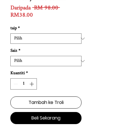
Harga
Daripada
 RM 98.00 
Harga
Biasa
RM38.00
Jualan
taip
*
Saiz
*
Kuantiti
*
Tambah ke Troli
Beli Sekarang