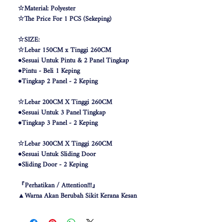
☆Material: Polyester
☆The Price For 1 PCS (Sekeping)
☆SIZE:
☆Lebar 150CM x Tinggi 260CM
●Sesuai Untuk Pintu & 2 Panel Tingkap
●Pintu - Beli 1 Keping
●Tingkap 2 Panel - 2 Keping
☆Lebar 200CM X Tinggi 260CM
●Sesuai Untuk 3 Panel Tingkap
●Tingkap 3 Panel - 2 Keping
☆Lebar 300CM X Tinggi 260CM
●Sesuai Untuk Sliding Door
●Sliding Door - 2 Keping
『Perhatikan / Attention!!!』
▲Warna Akan Berubah Sikit Kerana Kesan
Pencahayaan .
▲The color may be differ due to lighting