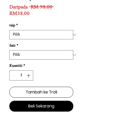
Harga
Daripada
 RM 98.00 
Harga
Biasa
RM38.00
Jualan
taip
*
Saiz
*
Kuantiti
*
Tambah ke Troli
Beli Sekarang