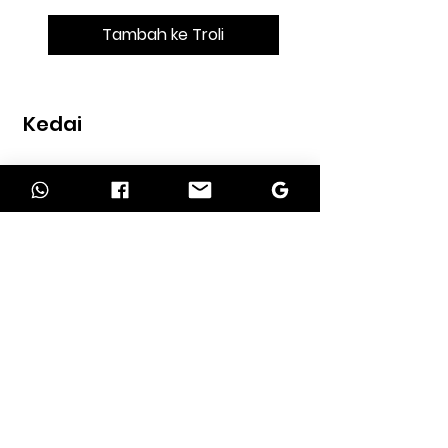
Tambah ke Troli
Kedai
Rumah
kedai
Kenalan
MAKLUMAT
Tentang kita
perkhidmatan kami
Syarat pengembalian