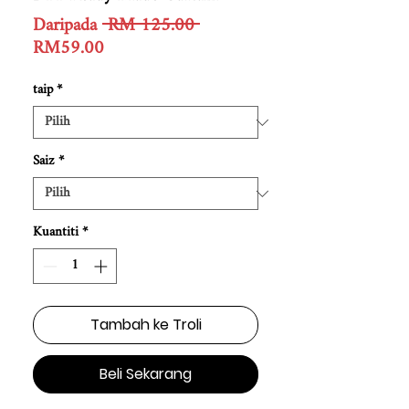
Harga
Daripada
 RM 125.00 
Harga
Biasa
RM59.00
Jualan
taip
*
Saiz
*
Kuantiti
*
Tambah ke Troli
Beli Sekarang