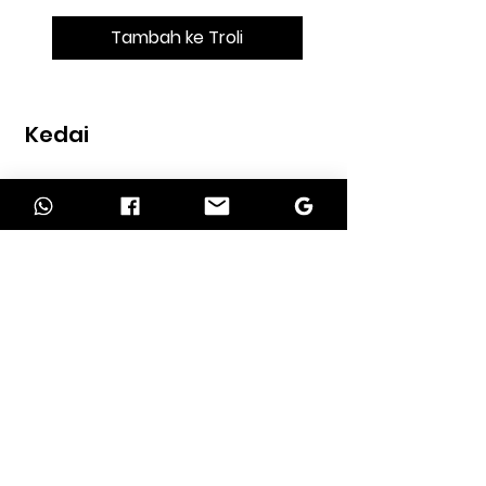
Tambah ke Troli
Kedai
Rumah
kedai
Kenalan
MAKLUMAT
Tentang kita
perkhidmatan kami
Syarat pengembalian