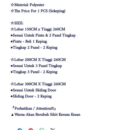
☆Material: Polyester
☆The Price For 1 PCS (Sekeping)
☆SIZE:
☆Lebar 150CM x Tinggi 260CM
●Sesuai Untuk Pintu & 2 Panel Tingkap
●Pintu - Beli 1 Keping
●Tingkap 2 Panel - 2 Keping
☆Lebar 200CM X Tinggi 260CM
●Sesuai Untuk 3 Panel Tingkap
●Tingkap 3 Panel - 2 Keping
☆Lebar 300CM X Tinggi 260CM
●Sesuai Untuk Sliding Door
●Sliding Door - 2 Keping
『Perhatikan / Attention!!!』
▲Warna Akan Berubah Sikit Kerana Kesan
Pencahayaan .
▲The color may be differ due to lighting